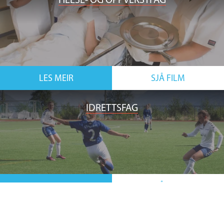
LES MEIR
SJÅ FILM
IDRETTSFAG
LES MEIR
SJÅ FILM
PÅBYGGING TIL GENERELL